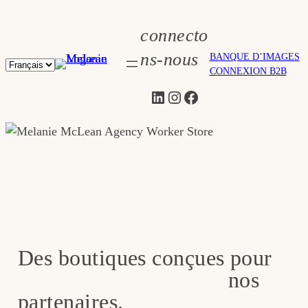
Skip
to
connecto
content
ns-nous
BANQUE D’IMAGES
Choisir
CONNEXION B2B
une
LinkedIn
Instagram
Facebook
langue
Des boutiques conçues pour
représenter et soutenir
nos
partenaires.